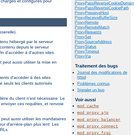
 chargés et configurés pour
ProxyPassReverseCookieDomain
ProxyPassReverseCookiePath
ProxyPreserveHost
ProxyReceiveBufferSize
ProxyRemote
ProxyRemoteMatch
sserelle
).
ProxyRequests
ProxySet
ntenu hébergé par le serveur
ProxySourceAddress
ProxyStatus
contenu depuis le serveur
ProxyTimeout
in d'accéder à d'autres sites.
ProxyVia
 peut aussi utiliser la mise en
Traitement des bugs
Journal des modifications de
httpd
ients d'accéder à des sites
 seuls les clients autorisés
Problèmes connus
Signaler un bug
ière du client n'est nécessaire. Le
Voir aussi
envoyer ces requêtes, et renvoie
mod_cache
mod_proxy_ajp
 peut aussi utiliser les mandataires
mod_proxy_balancer
ur d'arrière-plan plus lent. Les
mod_proxy_connect
URLs.
mod_proxy_fcgi