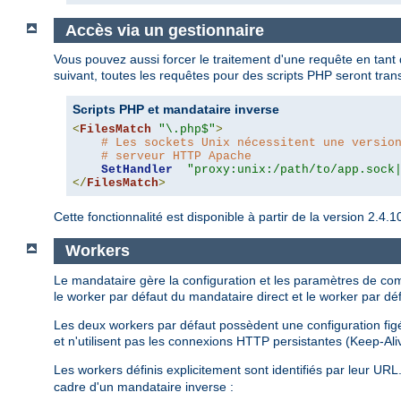
Accès via un gestionnaire
Vous pouvez aussi forcer le traitement d'une requête en tant
suivant, toutes les requêtes pour des scripts PHP seront tra
Scripts PHP et mandataire inverse
<
FilesMatch
"\.php$"
>
# Les sockets Unix nécessitent une versio
# serveur HTTP Apache
SetHandler
"proxy:unix:/path/to/app.sock
</
FilesMatch
>
Cette fonctionnalité est disponible à partir de la version 2.
Workers
Le mandataire gère la configuration et les paramètres de c
le worker par défaut du mandataire direct et le worker par dé
Les deux workers par défaut possèdent une configuration figée
et n'utilisent pas les connexions HTTP persistantes (Keep-Ali
Les workers définis explicitement sont identifiés par leur URL.
cadre d'un mandataire inverse :