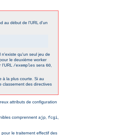
nd au début de l'URL d'un
l n'existe qu'un seul jeu de
t pour le deuxième worker
ur l'URL
sera
,
/exemples
60
à la plus courte. Si au
de classement des directives
reux attributs de configuration
ponibles comprennent
,
,
ajp
fcgi
pour le traitement effectif des