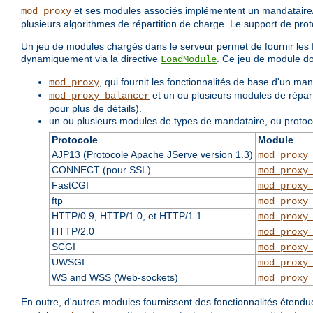
et ses modules associés implémentent un mandataire/
mod_proxy
plusieurs algorithmes de répartition de charge. Le support de pro
Un jeu de modules chargés dans le serveur permet de fournir les f
dynamiquement via la directive
. Ce jeu de module do
LoadModule
, qui fournit les fonctionnalités de base d'un ma
mod_proxy
et un ou plusieurs modules de réparti
mod_proxy_balancer
pour plus de détails).
un ou plusieurs modules de types de mandataire, ou protoc
Protocole
Module
AJP13 (Protocole Apache JServe version 1.3)
mod_proxy
CONNECT (pour SSL)
mod_proxy
FastCGI
mod_proxy
ftp
mod_proxy
HTTP/0.9, HTTP/1.0, et HTTP/1.1
mod_proxy
HTTP/2.0
mod_proxy
SCGI
mod_proxy
UWSGI
mod_proxy
WS and WSS (Web-sockets)
mod_proxy
En outre, d'autres modules fournissent des fonctionnalités étend