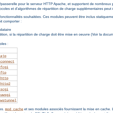
passerelle pour le serveur HTTP Apache, et supportent de nombreux pr
tocoles et d'algorithmes de répartition de charge supplémentaires peut 
onctionnalités souhaitées. Ces modules peuvent être inclus statiqueme
it comporter :
ndataire
tion, si la répartition de charge doit être mise en oeuvre (Voir la doc
oles :
_ajp
_connect
_fcgi
_ftp
_http
_http2
_scgi
_uwsgi
_wstunnel
ues.
et ses modules associés fournissent la mise en cache. 
mod_cache