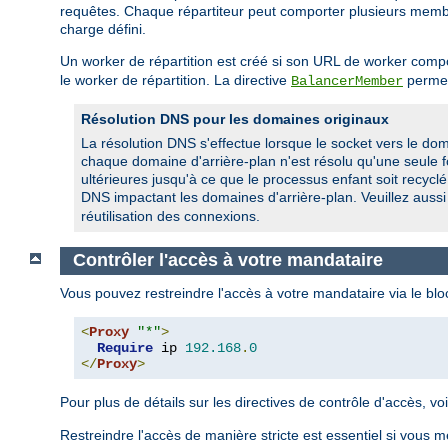
requêtes. Chaque répartiteur peut comporter plusieurs membres
charge défini.
Un worker de répartition est créé si son URL de worker com
le worker de répartition. La directive
permet
BalancerMember
Résolution DNS pour les domaines originaux
La résolution DNS s'effectue lorsque le socket vers le doma
chaque domaine d'arrière-plan n'est résolu qu'une seule f
ultérieures jusqu'à ce que le processus enfant soit recyc
DNS impactant les domaines d'arrière-plan. Veuillez aussi
réutilisation des connexions.
Contrôler l'accès à votre mandataire
Vous pouvez restreindre l'accès à votre mandataire via le bl
<
Proxy
"*"
>
Require
 ip 
192.168
.
0
</
Proxy
>
Pour plus de détails sur les directives de contrôle d'accès, 
Restreindre l'accès de manière stricte est essentiel si vous m