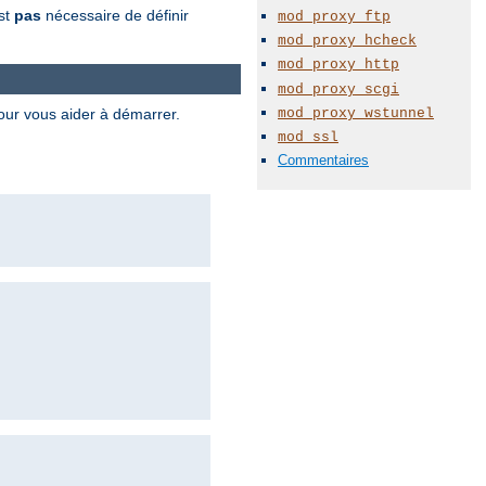
est
pas
nécessaire de définir
mod_proxy_ftp
mod_proxy_hcheck
mod_proxy_http
mod_proxy_scgi
mod_proxy_wstunnel
pour vous aider à démarrer.
mod_ssl
Commentaires