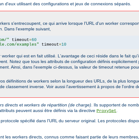
n d'eux utilisant des configurations et jeux de connexions séparés.
rkers s'entrecoupent, ce qui arrive lorsque l'URL d'un worker correspo
on. Dans l'exemple suivant,
om/"
 timeout
=
60
le.com/examples"
 timeout
=
10
orker qui est en fait utilisé. L'avantage de ceci réside dans le fait qu'i
ent. Notez que tous les attributs de configuration définis explicitemen
ement. Ainsi, dans l'exemple ci-dessus, la valeur de timeout retenue po
s définitions de workers selon la longueur des URLs, de la plus longue 
e de classement inverse. Voir aussi l'avertissement à propos de l'ordre 
rs directs
et
workers de répartition (de charge)
. Ils supportent de nomb
tributs peuvent aussi être définis via la directive
.
ProxySet
 protocole spécifié dans l'URL du serveur original. Les protocoles dis
sent les workers directs, connus comme faisant partie de leurs membres, 