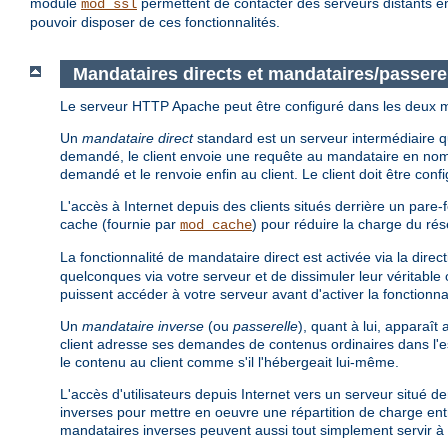
module
permettent de contacter des serveurs distants en
mod_ssl
pouvoir disposer de ces fonctionnalités.
Mandataires directs et mandataires/passere
Le serveur HTTP Apache peut être configuré dans les deux
Un
mandataire direct
standard est un serveur intermédiaire qui
demandé, le client envoie une requête au mandataire en nom
demandé et le renvoie enfin au client. Le client doit être conf
L'accès à Internet depuis des clients situés derrière un pare-f
cache (fournie par
) pour réduire la charge du ré
mod_cache
La fonctionnalité de mandataire direct est activée via la direc
quelconques via votre serveur et de dissimuler leur véritable 
puissent accéder à votre serveur avant d'activer la fonctionna
Un
mandataire inverse
(ou
passerelle
), quant à lui, apparaî
client adresse ses demandes de contenus ordinaires dans l'
le contenu au client comme s'il l'hébergeait lui-même.
L'accès d'utilisateurs depuis Internet vers un serveur situé d
inverses pour mettre en oeuvre une répartition de charge entr
mandataires inverses peuvent aussi tout simplement servir