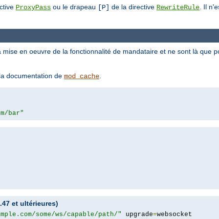
ective
ou le drapeau
de la directive
. Il n'
ProxyPass
[P]
RewriteRule
a mise en oeuvre de la fonctionnalité de mandataire et ne sont là que 
z la documentation de
.
mod_cache
om/bar"
47 et ultérieures)
ample.com/some/ws/capable/path/"
 upgrade
=
websocket