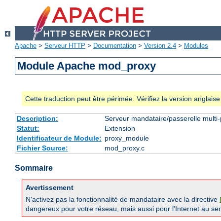
Apache
>
Serveur HTTP
>
Documentation
>
Version 2.4
>
Modules
Module Apache mod_proxy
Cette traduction peut être périmée. Vérifiez la version anglai
Description:
Serveur mandataire/passerelle multi-
Statut:
Extension
Identificateur de Module:
proxy_module
Fichier Source:
mod_proxy.c
Sommaire
Avertissement
N'activez pas la fonctionnalité de mandataire avec la directive
dangereux pour votre réseau, mais aussi pour l'Internet au sen