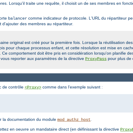
. Lorsqu'il traite une requête, il choisit un de ses membres en fonctio
porte
comme indicateur de protocole. L'URL du répartiteur per
balancer
 d'ajouter des membres au répartiteur.
ine original est créé pour la première fois. Lorsque la réutilisation de
ois pour chaque processus enfant, et cette résolution est mise en cach
lé. Ce comportement doit être pris en considération lorsqu'on planifie 
 vous reporter aux paramètres de la directive
pour plus de 
ProxyPass
oc de contrôle
comme dans l'exemple suivant :
<Proxy>
voir la documentation du module
.
mod_authz_host
ettez en oeuvre un mandataire direct (en définissant la directive
Proxy