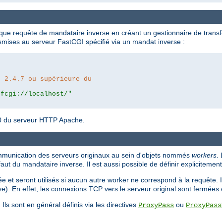
 que requête de mandataire inverse en créant un gestionnaire de transf
nsmises au serveur FastCGI spécifié via un mandat inverse :
n 2.4.7 ou supérieure du
|fcgi://localhost/"
4.10 du serveur HTTP Apache.
ommunication des serveurs originaux au sein d'objets nommés
workers
.
faut du mandataire inverse. Il est aussi possible de définir expliciteme
 et seront utilisés si aucun autre worker ne correspond à la requête. Il
ve). En effet, les connexions TCP vers le serveur original sont fermée
 Ils sont en général définis via les directives
ou
ProxyPass
ProxyPass