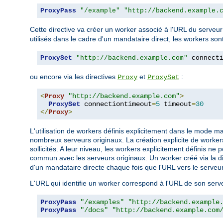
ProxyPass
"/example"
"http://backend.example.
Cette directive va créer un worker associé à l'URL du serveur
utilisés dans le cadre d'un mandataire direct, les workers sont
ProxySet
"http://backend.example.com"
 connect
ou encore via les directives
et
:
Proxy
ProxySet
<
Proxy
"http://backend.example.com"
>
ProxySet
 connectiontimeout
=
5
 timeout
=
30
</
Proxy
>
L'utilisation de workers définis explicitement dans le mode 
nombreux serveurs originaux. La création explicite de workers
sollicités. A leur niveau, les workers explicitement définis 
commun avec les serveurs originaux. Un worker créé via la d
d'un mandataire directe chaque fois que l'URL vers le serveur
L'URL qui identifie un worker correspond à l'URL de son serv
ProxyPass
"/examples"
"http://backend.example
ProxyPass
"/docs"
"http://backend.example.com