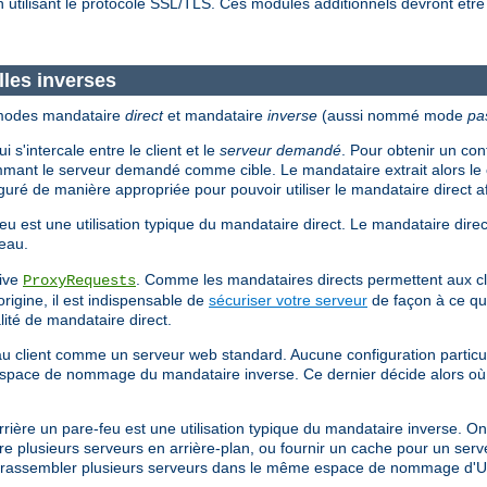
 utilisant le protocole SSL/TLS. Ces modules additionnels devront être
lles inverses
 modes mandataire
direct
et mandataire
inverse
(aussi nommé mode
pa
 s'intercale entre le client et le
serveur demandé
. Pour obtenir un co
mant le serveur demandé comme cible. Le mandataire extrait alors le 
iguré de manière appropriée pour pouvoir utiliser le mandataire direct af
eu est une utilisation typique du mandataire direct. Le mandataire direct
seau.
tive
. Comme les mandataires directs permettent aux cl
ProxyRequests
origine, il est indispensable de
sécuriser votre serveur
de façon à ce que
lité de mandataire direct.
t au client comme un serveur web standard. Aucune configuration particul
espace de nommage du mandataire inverse. Ce dernier décide alors où 
errière un pare-feu est une utilisation typique du mandataire inverse. On
e plusieurs serveurs en arrière-plan, ou fournir un cache pour un serve
 à rassembler plusieurs serveurs dans le même espace de nommage d'