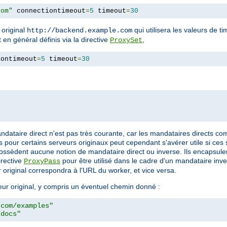
com"
 connectiontimeout
=
5
 timeout
=
30
 original
qui utilisera les valeurs de t
http://backend.example.com
 en général définis via la directive
,
ProxySet
iontimeout
=
5
 timeout
=
30
mandataire direct n'est pas très courante, car les mandataires directs 
 pour certains serveurs originaux peut cependant s'avérer utile si ces
ne possèdent aucune notion de mandataire direct ou inverse. Ils encaps
irective
pour être utilisé dans le cadre d'un mandataire inve
ProxyPass
 original correspondra à l'URL du worker, et vice versa.
eur original, y compris un éventuel chemin donné :
.com/examples"
/docs"