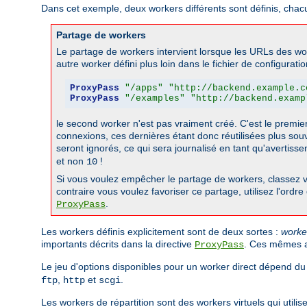
Dans cet exemple, deux workers différents sont définis, chacu
Partage de workers
Le partage de workers intervient lorsque les URLs des wo
autre worker défini plus loin dans le fichier de configurati
ProxyPass
"/apps"
"http://backend.example.c
ProxyPass
"/examples"
"http://backend.examp
le second worker n'est pas vraiment créé. C'est le premier w
connexions, ces dernières étant donc réutilisées plus souv
seront ignorés, ce qui sera journalisé en tant qu'avertiss
et non
!
10
Si vous voulez empêcher le partage de workers, classez vo
contraire vous voulez favoriser ce partage, utilisez l'ordr
.
ProxyPass
Les workers définis explicitement sont de deux sortes :
worke
importants décrits dans la directive
. Ces mêmes at
ProxyPass
Le jeu d'options disponibles pour un worker direct dépend du
,
et
.
ftp
http
scgi
Les workers de répartition sont des workers virtuels qui utili