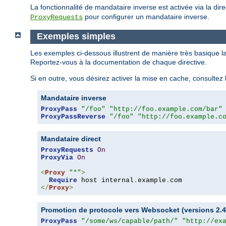
La fonctionnalité de mandataire inverse est activée via la dir
pour configurer un mandataire inverse.
ProxyRequests
Exemples simples
Les exemples ci-dessous illustrent de manière très basique l
Reportez-vous à la documentation de chaque directive.
Si en outre, vous désirez activer la mise en cache, consulte
Mandataire inverse
ProxyPass
"/foo"
"http://foo.example.com/bar"
ProxyPassReverse
"/foo"
"http://foo.example.c
Mandataire direct
ProxyRequests
On
ProxyVia
On
<
Proxy
"*"
>
Require
 host internal
.
example
.
</
Proxy
>
Promotion de protocole vers Websocket (versions 2.4.
ProxyPass
"/some/ws/capable/path/"
"http://ex