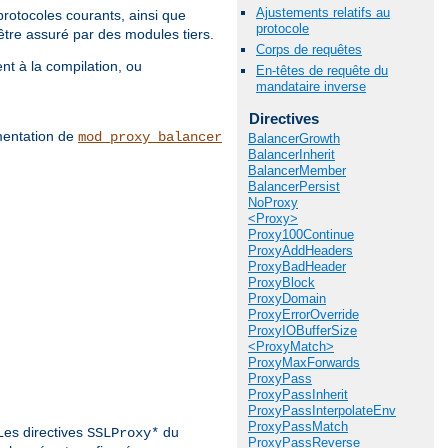
Ajustements relatifs au
otocoles courants, ainsi que
protocole
être assuré par des modules tiers.
Corps de requêtes
nt à la compilation, ou
En-têtes de requête du
mandataire inverse
Directives
umentation de
mod_proxy_balancer
BalancerGrowth
BalancerInherit
BalancerMember
BalancerPersist
NoProxy
<Proxy>
Proxy100Continue
ProxyAddHeaders
ProxyBadHeader
ProxyBlock
ProxyDomain
ProxyErrorOverride
ProxyIOBufferSize
<ProxyMatch>
ProxyMaxForwards
ProxyPass
ProxyPassInherit
ProxyPassInterpolateEnv
ProxyPassMatch
Les directives
du
SSLProxy*
ProxyPassReverse