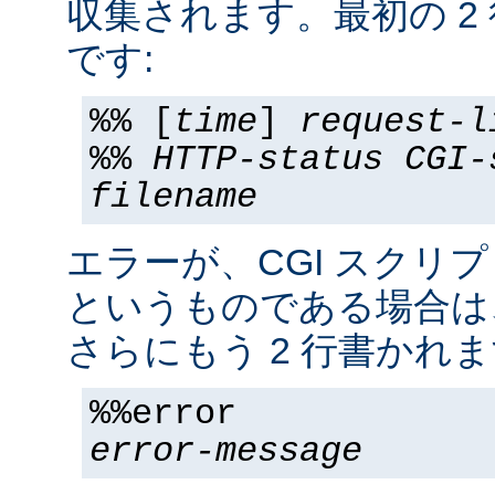
収集されます。最初の 2
です:
%% [
time
]
request-l
%%
HTTP-status
CGI-
filename
エラーが、CGI スクリ
というものである場合は
さらにもう 2 行書かれま
%%error
error-message