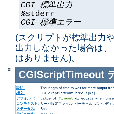
CGI 標準出力
%stderr
CGI 標準エラー
(スクリプトが標準出力
出力しなかった場合は、 %std
はありません)。
CGIScriptTimeout
説明:
The length of time to wait for more output f
構文:
CGIScriptTimeout
time
[s|ms]
デフォルト:
value of
Timeout
directive when unse
コンテキスト:
サーバ設定ファイル, バーチャルホスト, ディレクトリ
ステータス:
Base
モジュール:
mod_cgi