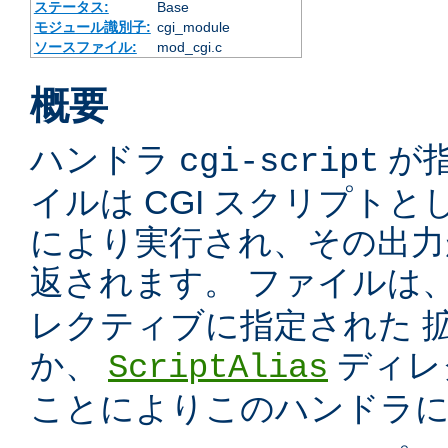
ステータス:
Base
モジュール識別子:
cgi_module
ソースファイル:
mod_cgi.c
概要
ハンドラ
が
cgi-script
イルは CGI スクリプトと
により実行され、その出力
返されます。 ファイルは
レクティブに指定された 
か、
ディレ
ScriptAlias
ことによりこのハンドラ